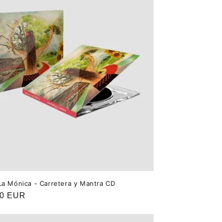
La Mónica - Carretera y Mantra CD
o
00 EUR
ual