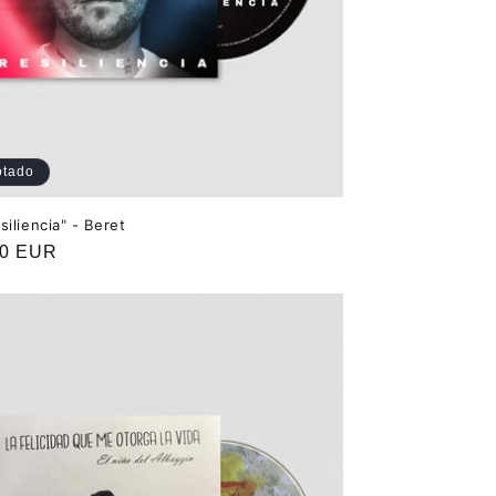
otado
siliencia" - Beret
o
00 EUR
ual