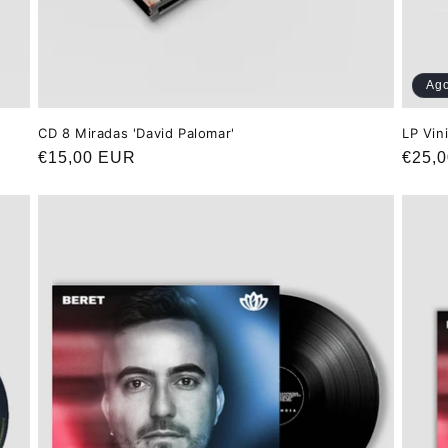
Ag
CD 8 Miradas 'David Palomar'
LP Vini
Precio
€15,00 EUR
Preci
€25,
habitual
habit