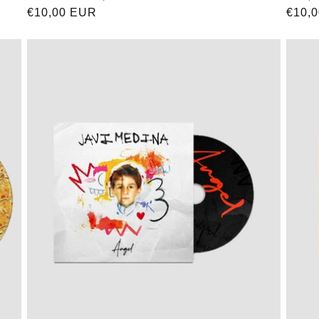
Precio
€10,00 EUR
Preci
€10,
habitual
habit