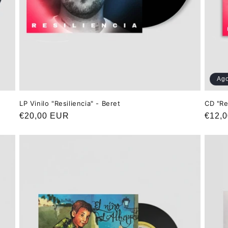
Ag
LP Vinilo "Resiliencia" - Beret
CD "Re
Precio
€20,00 EUR
Preci
€12,
habitual
habit