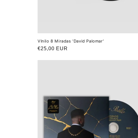
VInilo 8 Miradas 'David Palomar'
Precio
€25,00 EUR
habitual