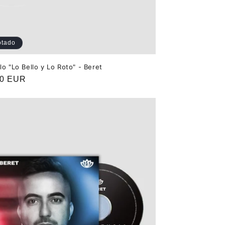
otado
lo "Lo Bello y Lo Roto" - Beret
o
00 EUR
ual