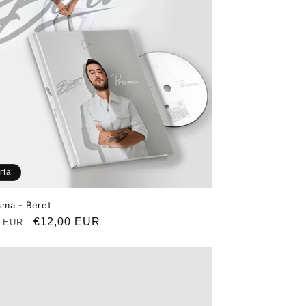
rta
sma - Beret
o
Precio
€12,00 EUR
0 EUR
ual
de
oferta