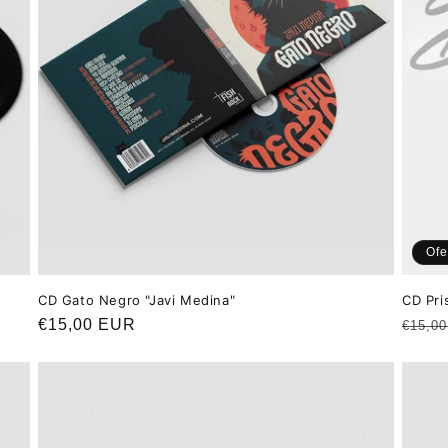
Ofe
CD Gato Negro "Javi Medina"
CD Pri
Precio
€15,00 EUR
Preci
€15,0
habitual
habit