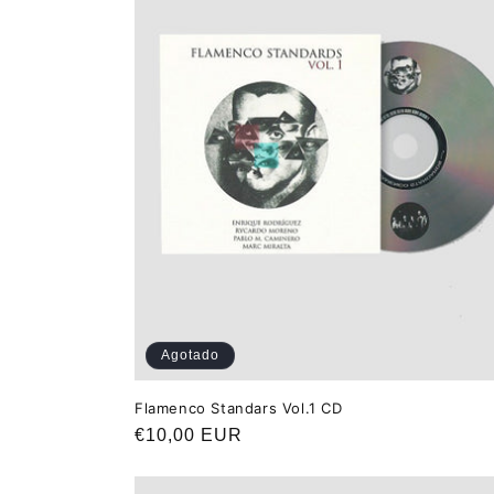
Agotado
Flamenco Standars Vol.1 CD
Precio
€10,00 EUR
habitual