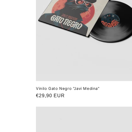
i
ó
n
:
Vinilo Gato Negro "Javi Medina"
Precio
€29,90 EUR
habitual