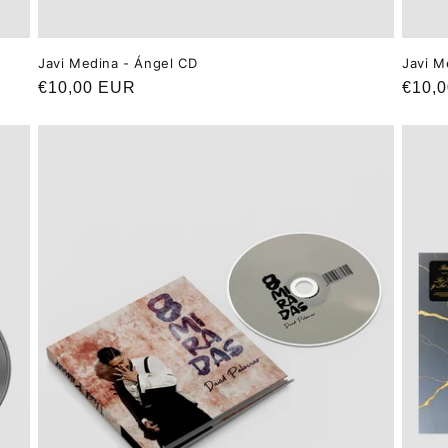
Javi Medina - Ángel CD
Javi M
Precio
€10,00 EUR
Preci
€10,
habitual
habit