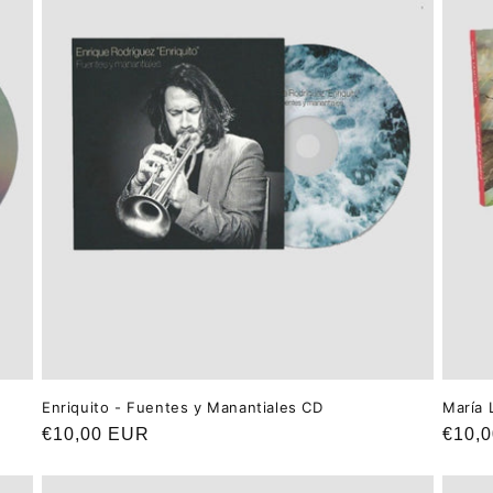
Enriquito - Fuentes y Manantiales CD
María 
Precio
€10,00 EUR
Preci
€10,
habitual
habit