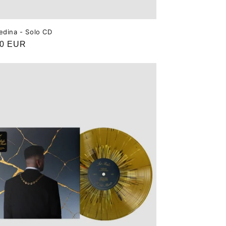
edina - Solo CD
o
00 EUR
ual