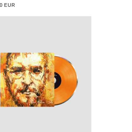
o
00 EUR
ual