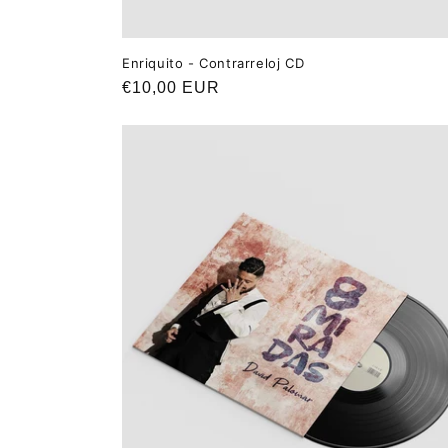
Enriquito - Contrarreloj CD
Precio
€10,00 EUR
habitual