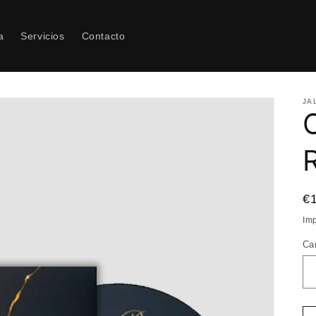
a
Servicios
Contacto
JA
P
€
ha
Imp
Ca