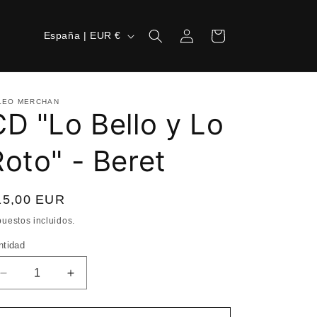
Iniciar
P
Carrito
España | EUR €
sesión
a
í
s
LEO MERCHAN
CD "Lo Bello y Lo
/
r
Roto" - Beret
e
g
recio
15,00 EUR
i
bitual
uestos incluidos.
ó
ntidad
n
Reducir
Aumentar
cantidad
cantidad
para
para