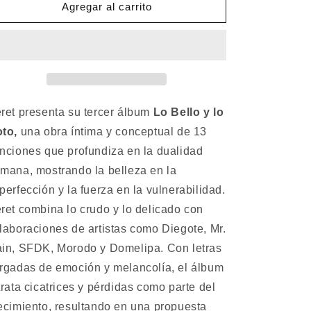
CD
CD
Agregar al carrito
&quot;Lo
&quot;Lo
Bello
Bello
y
y
Lo
Lo
Roto&quot;
Roto&quot;
-
-
Beret
Beret
ret presenta su tercer álbum
Lo Bello y lo
to,
una obra íntima y conceptual de 13
nciones que profundiza en la dualidad
mana, mostrando la belleza en la
perfección y la fuerza en la vulnerabilidad.
ret combina lo crudo y lo delicado con
laboraciones de artistas como Diegote, Mr.
in, SFDK, Morodo y Domelipa. Con letras
rgadas de emoción y melancolía, el álbum
trata cicatrices y pérdidas como parte del
ecimiento, resultando en una propuesta