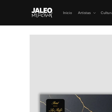
Ir
directamente
al contenido
Inicio
Artistas
Cultur
Ir
directamente
a la
información
del producto