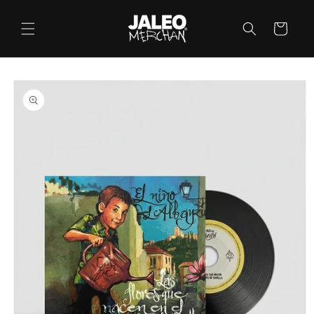
Ir
directamente
Carrito
al contenido
Ir
directamente
a la
información
del producto