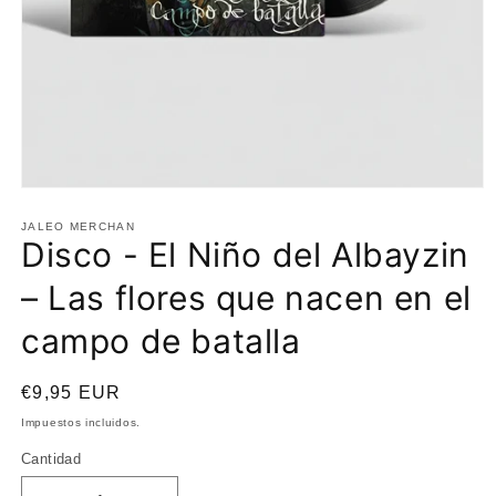
Abrir
elemento
multimedia
JALEO MERCHAN
Disco - El Niño del Albayzin
1
en
una
– Las flores que nacen en el
ventana
modal
campo de batalla
Precio
€9,95 EUR
habitual
Impuestos incluidos.
Cantidad