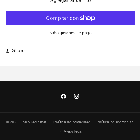
Lanyard
Lanyard
Agregar al carrito
-
-
llavero
llavero
Beret
Beret
Más opciones de pago
Share
Facebook
Instagram
© 2026,
Jaleo Merchan
Política de privacidad
Política de reembolso
Aviso legal