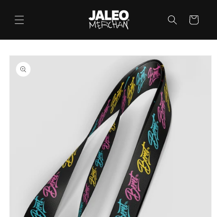
Ir
directamente
Carrito
al contenido
Ir
directamente
a la
información
del producto