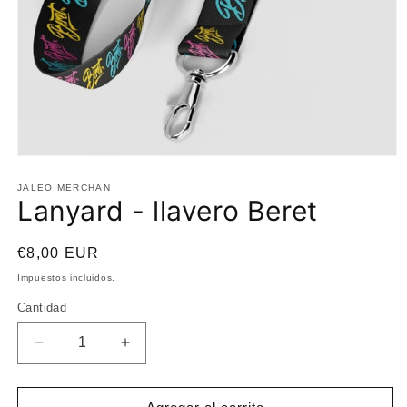
Abrir
elemento
multimedia
JALEO MERCHAN
Lanyard - llavero Beret
1
en
una
ventana
Precio
€8,00 EUR
modal
habitual
Impuestos incluidos.
Cantidad
Reducir
Aumentar
cantidad
cantidad
para
para