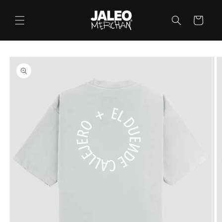
Ir
directamente
Carrito
al contenido
Ir
directamente
a la
información
del producto